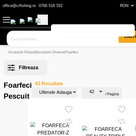
office@crfishing.ro
0766 518 332
CAUT
Accesorii Pescuit
Accesorii Diverse
Foarfeci
Filtreaza
Foarfeci
43 Rezultate
Pescuit
/ Pagina