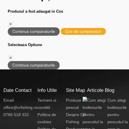
Produsul a fost adaugat in Cos
×
Continua cumparaturile
Cos de cumparaturi
Selecteaza Optiune
×
Continua cumparaturile
Date Contact
Info Utile
Site Map
Articole Blog
Email:
Termeni si
Produse de
Cum alegi
office@crfishing.ro
conditii
pescuit
boiliesurile
0766 518 332
Politica de
Despre CR
pentru
cookies
Fishing
pescuitul la
Politica de
Producatori
crap in