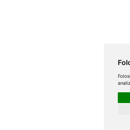
Fol
Folos
anali