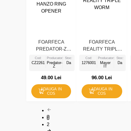
FOARFECA
FOARFECA
PREDATOR-Z
REALITY TRIPLE
HANZO RING
WORM
Cod:
Producator:
Stoc:
Cod:
Producator:
Stoc:
CZ2261
OPENER
Predator-
Da
1276001
Maver
Da
Z
IT
49.00 Lei
96.00 Lei
ADAUGA IN
ADAUGA IN
COS
COS
1
2