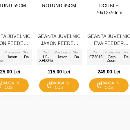
TA JUVELNIC
GEANTA JUVELNIC
GEANTA JUVELNI
ON FEEDER
JAXON FEEDER
EVA FEEDER
TICS ROTUND
FANATICS ROTUND
COMPETITION
Producator:
Stoc:
Cod:
Producator:
Stoc:
Cod:
Producator:
Stoc:
55CM
Jaxon
Da
UJ-
45CM
Jaxon
Da
CZ3015
DOUBLE
Carp
Da
55
XFD045
Zoom
70x13x50cm
25.00 Lei
115.00 Lei
249.00 Lei
ADAUGA IN
ADAUGA IN
ADAUGA IN
COS
COS
COS