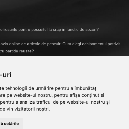
iliesurile pentru pescuitul la crap in functie de sezon?
zin online de articole de pescuit: Cum alegi echipamentul potrivit
ru partide reusite?
04/2026
-uri
lte tehnologii de urmărire pentru a îmbunătăți
re pe website-ul nostru, pentru afișa conținut și
pentru a analiza traficul de pe website-ul nostru și
e vin vizitatorii noștri.
b setările