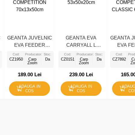
C
GEANTA JUVELNIC
GEANTA EVA
GEANTA J
EVA FEEDER
CARRYALL L
EVA F
COMPETITION
53x50x20cm
COMPET
Cod:
Producator:
Stoc:
Cod:
Producator:
Stoc:
Cod:
Prod
CZ1950
70x13x50cm
Carp
Da
CZ0151
Carp
Da
CLASSIC 
CZ7892
C
Zoom
Zoom
Z
189.00 Lei
239.00 Lei
165.0
ADAUGA IN
ADAUGA IN
ADAUG
COS
COS
CO