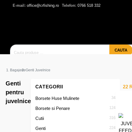
E-mail:
office@crfishing.ro
Telefon:
0766 518 332
CAUTA
Bagajerie
Genti Juvelnice
Genti
CATEGORII
22 R
pentru
34
Borsete Huse Mulinete
juvelnice
124
Borsete si Penare
316
Cutii
224
Genti