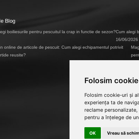
le Blog
Cum alegi bo
16/06/2026
Maga
pent
14/
Folosim cookie
Folosim cookie-uri și a
experiența ta de naviga
reclame personalizate, 
pentru a înțelege de und
OK
Vreau să schim