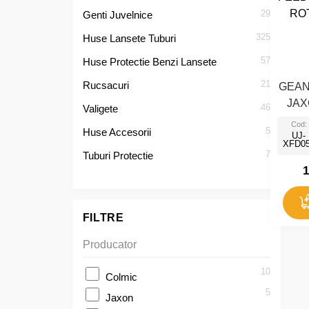
29
Genti Juvelnice
325
Huse Lansete Tuburi
57
Huse Protectie Benzi Lansete
21
Rucsacuri
GEAN
JAX
46
Valigete
FANA
Cod:
5
Huse Accesorii
UJ-
XFD0
7
Tuburi Protectie
1
FILTRE
Producator
10
Colmic
5
Jaxon