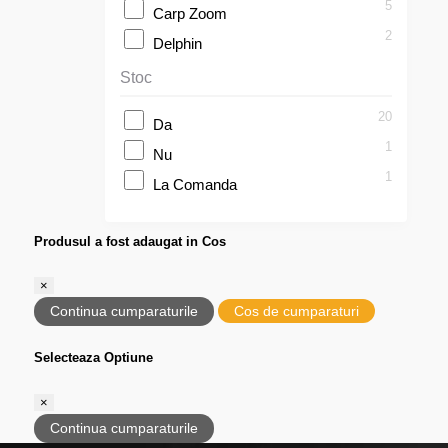
5
Carp Zoom
2
Delphin
Stoc
20
Da
1
Nu
1
La Comanda
Produsul a fost adaugat in Cos
×
Continua cumparaturile
Cos de cumparaturi
Selecteaza Optiune
×
Continua cumparaturile