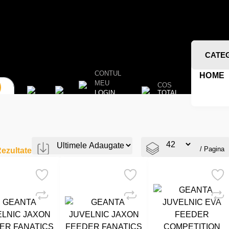
CATE
CONTUL
HOME
MEU
COS
TOTAL
LOGIN
/ Pagina
ezultate