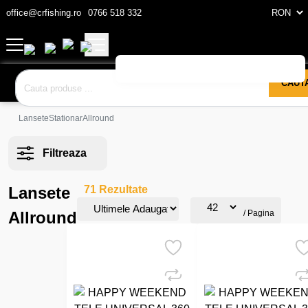
office@crfishing.ro
0766 518 332
CAUT
Lansete
Stationar
Allround
Filtreaza
Lansete
71 Rezultate
Allround
/ Pagina