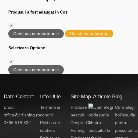
Produsul a fost adaugat in Cos
×
Continua cumparaturile
Cos de cumparaturi
Selecteaza Optiune
×
Continua cumparaturile
Date Contact
Info Utile
Site Map
Articole Blog
Email:
Termeni si
Produse de
Cum alegi
office@crfishing.ro
conditii
pescuit
boiliesurile
0766 518 332
Politica de
Despre CR
pentru
cookies
Fishing
pescuitul la
Politica de
Producatori
crap in