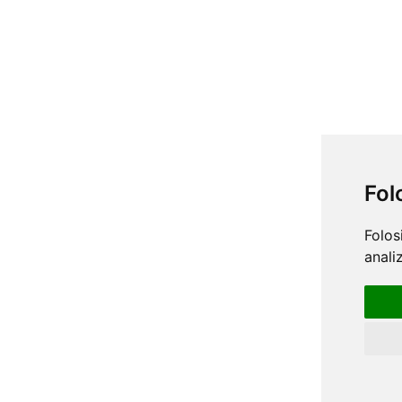
Fol
Folos
anali