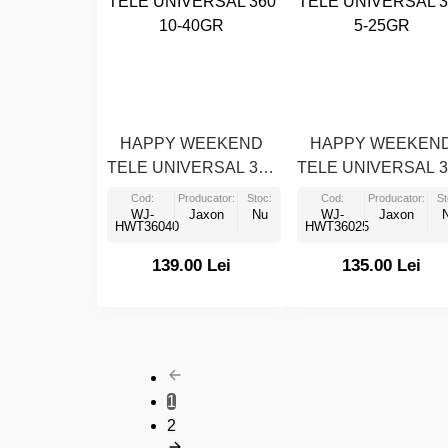
HAPPY WEEKEND
HAPPY WEEKEN
TELE UNIVERSAL 360
TELE UNIVERSAL 3
10-40GR
5-25GR
Cod:
Producator:
Stoc:
Cod:
Producator:
St
WJ-
Jaxon
Nu
WJ-
Jaxon
HWT36040
HWT36025
139.00 Lei
135.00 Lei
1
2