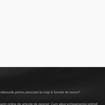
iliesurile pentru pescuitul la crap in functie de sezon?
zin online de articole de pescuit: Cum alegi echipamentul potrivit