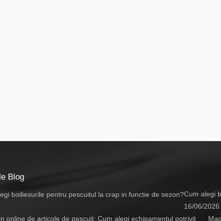
le Blog
Cum alegi bo
16/06/2026
Maga