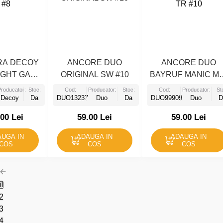
RA DECOY
ANCORE DUO
ANCORE DUO
LIGHT GAME
ORIGINAL SW #10
BAYRUF MANIC MN
#8
TR #10
Producator:
Stoc:
Cod:
Producator:
Stoc:
Cod:
Producator:
St
Decoy
Da
DUO13237
Duo
Da
DUO99909
Duo
D
.00 Lei
59.00 Lei
59.00 Lei
UGA IN
ADAUGA IN
ADAUGA IN
COS
COS
COS
1
2
3
4