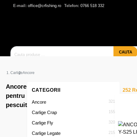
E-mail:
office@crfishing.ro
Telefon:
0766 518 332
CAUTA
Carlige
Ancore
Ancore
CATEGORII
252 Re
pentru
321
Ancore
pescuit
155
Carlige Crap
320
Carlige Fly
215
Carlige Legate