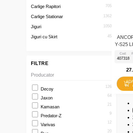
705
Carlige Rapitori
1362
Carlige Stationar
1050
Jiguri
45
Jiguri cu Skirt
ANCO
Y-S25 
Cod:
407318
FILTRE
27
Producator
ADA
126
Decoy
64
Jaxon
21
Kamasan
9
Predator-Z
12
Varivas
20