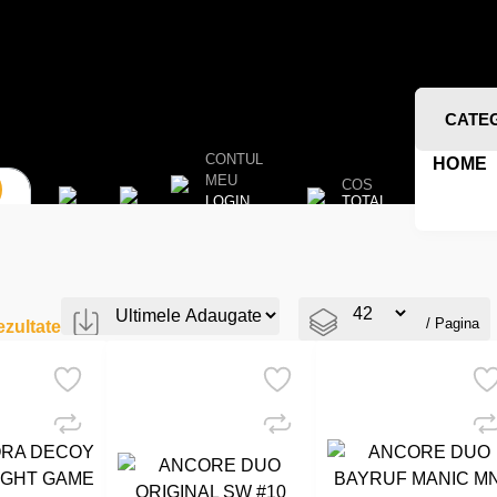
CATE
CONTUL
HOME
MEU
COS
TOTAL
LOGIN
/ Pagina
zultate