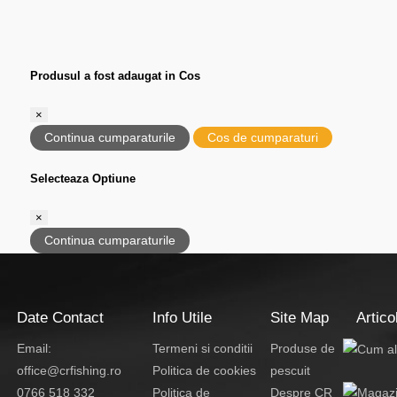
Produsul a fost adaugat in Cos
×
Continua cumparaturile
Cos de cumparaturi
Selecteaza Optiune
×
Continua cumparaturile
Date Contact
Info Utile
Site Map
Artico
Email:
Termeni si conditii
Produse de
office@crfishing.ro
Politica de cookies
pescuit
0766 518 332
Politica de
Despre CR