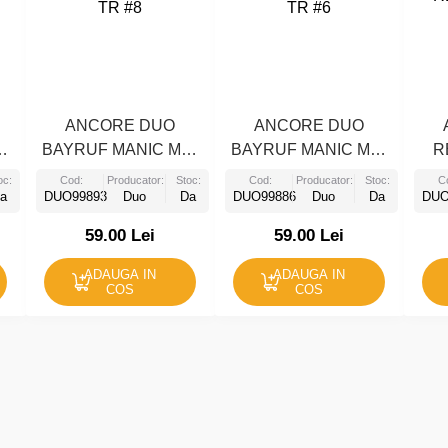
ANCORE DUO
ANCORE DUO
-
BAYRUF MANIC MN-
BAYRUF MANIC MN-
R
TR #8
TR #6
oc:
Cod:
Producator:
Stoc:
Cod:
Producator:
Stoc:
C
a
DUO99893
Duo
Da
DUO99886
Duo
Da
DUO
59.00 Lei
59.00 Lei
ADAUGA IN
ADAUGA IN
COS
COS