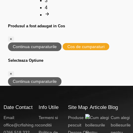
3
4
Produsul a fost adaugat in Cos
×
Continua cumparaturile
Cos de cumparaturi
Selecteaza Optiune
×
Continua cumparaturile
Date Contact
Info Utile
Site Map
Articole Blog
Email:
Termeni si
Produse de
Cum alegi
office@crfishing.ro
conditii
pescuit
boiliesurile
0766 518 332
Politica de
Despre CR
pentru