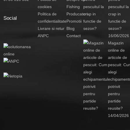
cookies
Fishing
pescuitul la
Politica de
Producatori
crap in
Social
confidentialitate
Promotii
functie de
Livrare si retur
Blog
sezon?
ANPC
Contact
16/06/2026
Magazin
online de
articole de
pescuit: Cu
alegi
echipament
potrivit
pentru
partide
reusite?
14/04/2026