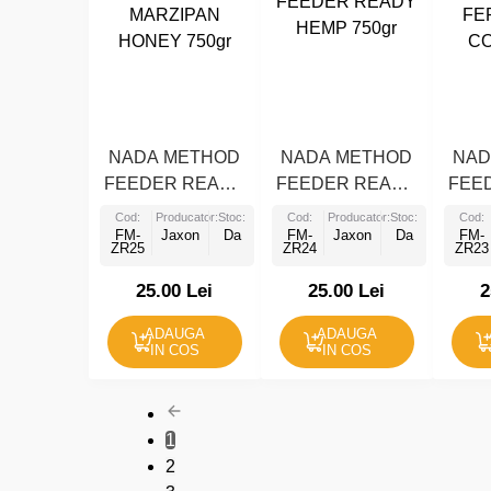
NADA METHOD
NADA METHOD
NAD
FEEDER READY
FEEDER READY
FEE
MARZIPAN
HEMP 750gr
FE
Cod:
Producator:
Stoc:
Cod:
Producator:
Stoc:
Cod:
FM-
HONEY 750gr
Jaxon
Da
FM-
Jaxon
Da
FM-
CO
ZR25
ZR24
ZR23
25.00 Lei
25.00 Lei
2
ADAUGA
ADAUGA
IN COS
IN COS
1
2