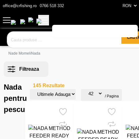
office@crfishing.ro
0766 518 332
CAUT
Nade Momeli
Nada
Filtreaza
Nada
145 Rezultate
pentru
/ Pagina
pescuit