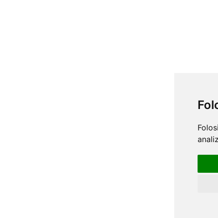
Fol
Folos
anali