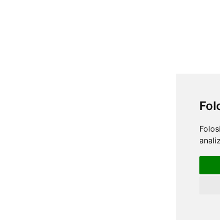
Fol
Folos
anali