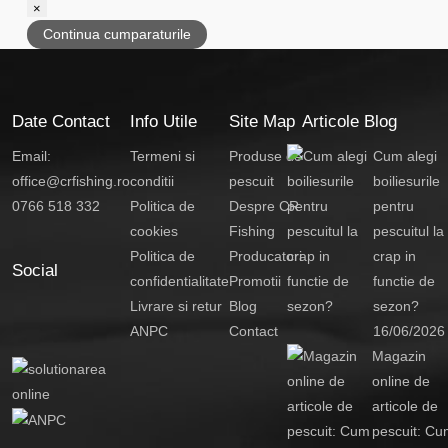
×
Continua cumparaturile
Date Contact
Info Utile
Site Map
Articole Blog
Email:
Termeni si
Produse de
Cum alegi
office@crfishing.ro
conditii
pescuit
boiliesurile
0766 518 332
Politica de
Despre CR
pentru
cookies
Fishing
pescuitul la
Politica de
Producatori
crap in
Social
confidentialitate
Promotii
functie de
Livrare si retur
Blog
sezon?
ANPC
Contact
16/06/2026
Magazin
online de
articole de
pescuit: Cu