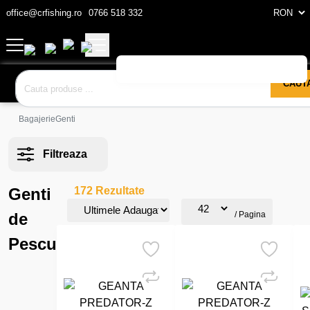
office@crfishing.ro
0766 518 332
CAUT
Bagajerie
Genti
Filtreaza
Genti
172 Rezultate
de
/ Pagina
Pescuit