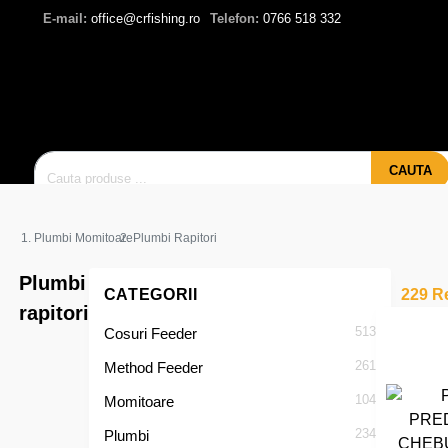
E-mail:
office@crfishing.ro
Telefon:
0766 518 332
CAUTA
Plumbi Momitoare
Plumbi Rapitori
Plumbi
CATEGORII
229 Re
rapitori
513
Cosuri Feeder
261
Method Feeder
104
Momitoare
234
Plumbi