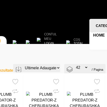
CATE
CONTUL
HOME
MEU
COS
TOTAL
LOGIN
/ Pagina
zultate