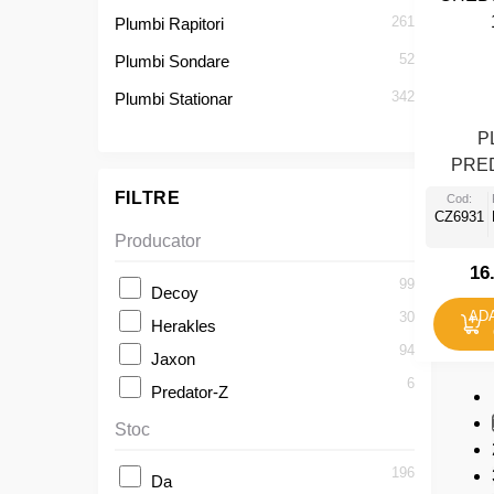
261
Plumbi Rapitori
52
Plumbi Sondare
342
Plumbi Stationar
P
PRE
CHEB
FILTRE
Cod:
CZ6931
Producator
16
99
Decoy
AD
30
Herakles
94
Jaxon
6
Predator-Z
Stoc
196
Da