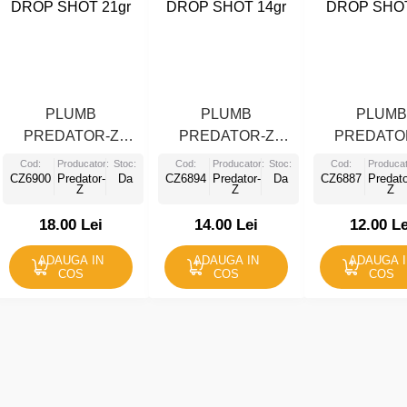
PLUMB
PLUMB
PLUM
PREDATOR-Z
PREDATOR-Z
PREDATO
DROP SHOT 21gr
DROP SHOT 14gr
DROP SHOT
Cod:
Producator:
Stoc:
Cod:
Producator:
Stoc:
Cod:
Producat
CZ6900
Predator-
Da
CZ6894
Predator-
Da
CZ6887
Predato
Z
Z
Z
18.00 Lei
14.00 Lei
12.00 Le
ADAUGA IN
ADAUGA IN
ADAUGA 
COS
COS
COS