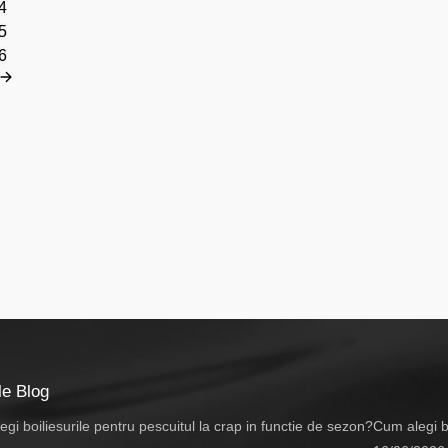
4
5
6
le Blog
Cum alegi bo