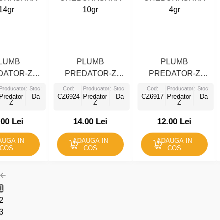
LUMB
PLUMB
PLUMB
DATOR-Z
PREDATOR-Z
PREDATOR-Z
URASHKA
CHEBURASHKA
CHEBURASHKA
Producator:
Stoc:
Cod:
Producator:
Stoc:
Cod:
Producator:
Stoc:
14gr
Predator-
Da
CZ6924
10gr
Predator-
Da
CZ6917
Predator-
4gr
Da
Z
Z
Z
.00 Lei
14.00 Lei
12.00 Lei
AUGA IN
ADAUGA IN
ADAUGA IN
COS
COS
COS
1
2
3