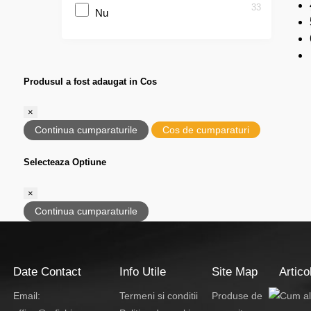
33
Nu
Produsul a fost adaugat in Cos
×
Continua cumparaturile
Cos de cumparaturi
Selecteaza Optiune
×
Continua cumparaturile
Date Contact
Info Utile
Site Map
Artico
Email:
Termeni si conditii
Produse de