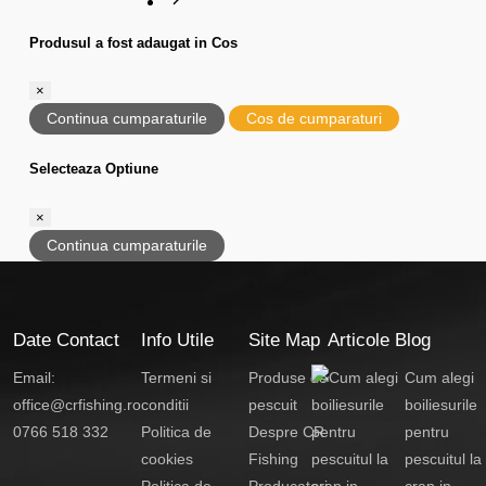
Produsul a fost adaugat in Cos
×
Continua cumparaturile
Cos de cumparaturi
Selecteaza Optiune
×
Continua cumparaturile
Date Contact
Info Utile
Site Map
Articole Blog
Email:
Termeni si
Produse de
Cum alegi
office@crfishing.ro
conditii
pescuit
boiliesurile
0766 518 332
Politica de
Despre CR
pentru
cookies
Fishing
pescuitul la
Politica de
Producatori
crap in