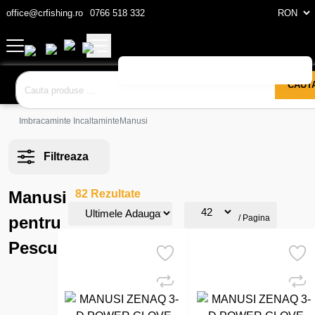
office@crfishing.ro
0766 518 332
CAUT
Imbracaminte Incaltaminte
Manusi
Filtreaza
Manusi
82 Rezultate
pentru
/ Pagina
Pescuit