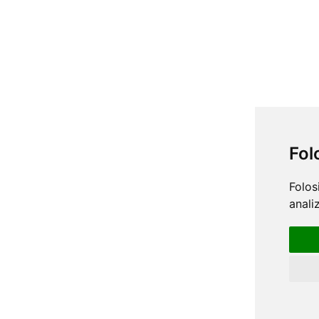
Fol
Folos
anali