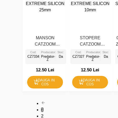
MANSON
STOPERE
CATZOOM
CATZOOM
EXTREME SILICON
EXTREME SILICON
Cod:
Producator:
Stoc:
Cod:
Producator:
Stoc:
CZ7334
25mm
Predator-
Da
CZ7327
10mm
Predator-
Da
Z
Z
12.50 Lei
12.50 Lei
ADAUGA IN
ADAUGA IN
COS
COS
1
2