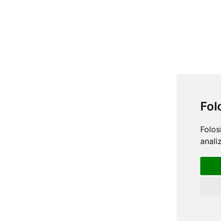
Fol
Folos
anali