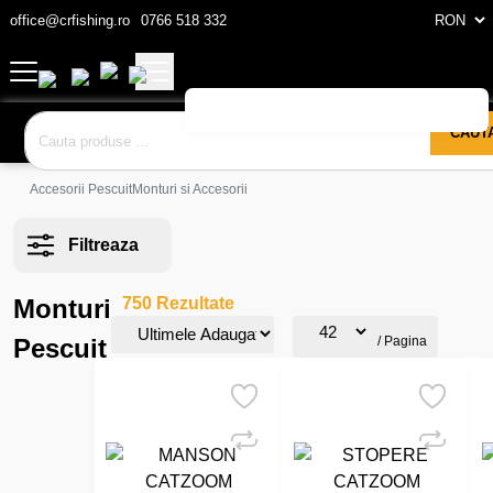
office@crfishing.ro
0766 518 332
CAUT
Accesorii Pescuit
Monturi si Accesorii
Filtreaza
Monturi
750 Rezultate
Pescuit
/ Pagina