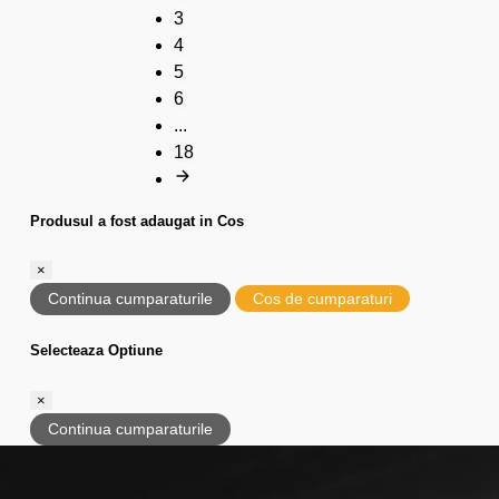
3
4
5
6
...
18
Produsul a fost adaugat in Cos
×
Continua cumparaturile
Cos de cumparaturi
Selecteaza Optiune
×
Continua cumparaturile