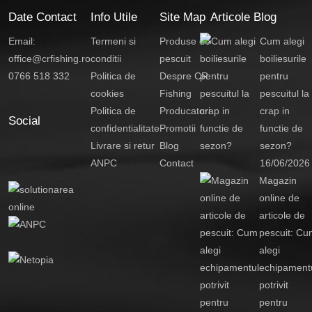
Date Contact
Info Utile
Site Map
Articole Blog
Email:
Termeni si
Produse de
Cum alegi
office@crfishing.ro
conditii
pescuit
boiliesurile
0766 518 332
Politica de
Despre CR
pentru
cookies
Fishing
pescuitul la
Politica de
Producatori
crap in
Social
confidentialitate
Promotii
functie de
Livrare si retur
Blog
sezon?
ANPC
Contact
16/06/2026
Magazin
online de
articole de
pescuit: Cu
alegi
echipament
potrivit
pentru