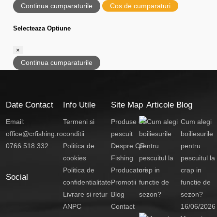
Continua cumparaturile
Cos de cumparaturi
Selecteaza Optiune
×
Continua cumparaturile
Date Contact
Info Utile
Site Map
Articole Blog
Email:
Termeni si
Produse de
Cum alegi
office@crfishing.ro
conditii
pescuit
boiliesurile
0766 518 332
Politica de
Despre CR
pentru
cookies
Fishing
pescuitul la
Politica de
Producatori
crap in
Social
confidentialitate
Promotii
functie de
Livrare si retur
Blog
sezon?
ANPC
Contact
16/06/2026