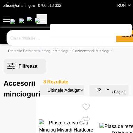
office@crfishing.ro
0766 518 332
CAUT
Protectie Pastrare Mincioguri
Mincioguri Cozi
Accesorii Mincioguri
Filtreaza
Accesorii
8 Rezultate
mincioguri
/ Pagina