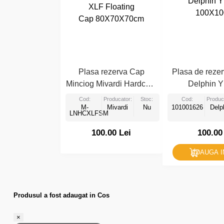
Plasa rezerva Cap
Plasa de reze
Minciog Mivardi Hardcore
Delphin 
XLF Floating
100X1
Cod:
Producator:
Stoc:
Cod:
Produc
Cap 80X70X70cm
M-
Mivardi
Nu
101001626
Delp
LNHCXLFSM
100.00 Lei
100.00
ADAUGA I
Produsul a fost adaugat in Cos
×