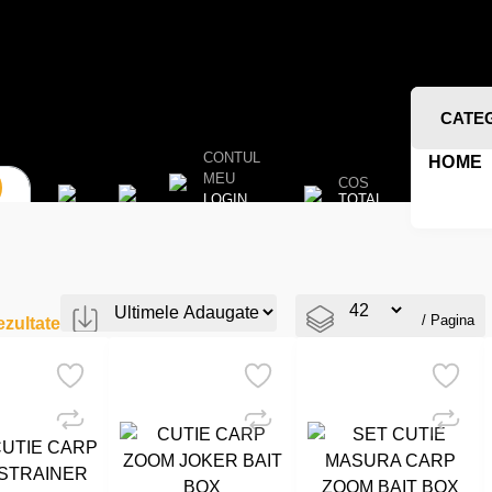
CATE
CONTUL
HOME
MEU
COS
TOTAL
LOGIN
/ Pagina
zultate