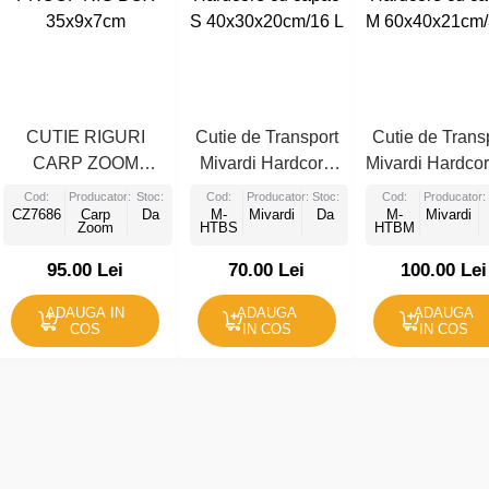
CUTIE RIGURI
Cutie de Transport
Cutie de Trans
CARP ZOOM
Mivardi Hardcore
Mivardi Hardcor
PROOF RIG BOX
cu capac S
capac M
Cod:
Producator:
Stoc:
Cod:
Producator:
Stoc:
Cod:
Producator:
CZ7686
35x9x7cm
Carp
Da
40x30x20cm/16 L
M-
Mivardi
Da
60x40x21cm/3
M-
Mivardi
Zoom
HTBS
HTBM
95.00 Lei
70.00 Lei
100.00 Lei
ADAUGA IN
ADAUGA
ADAUGA
COS
IN COS
IN COS