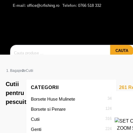
E-mail:
office@crfishing.ro
Telefon:
0766 518 332
CAUTA
Bagajerie
Cutii
Cutii
CATEGORII
261 Re
pentru
34
Borsete Huse Mulinete
pescuit
124
Borsete si Penare
316
Cutii
224
Genti