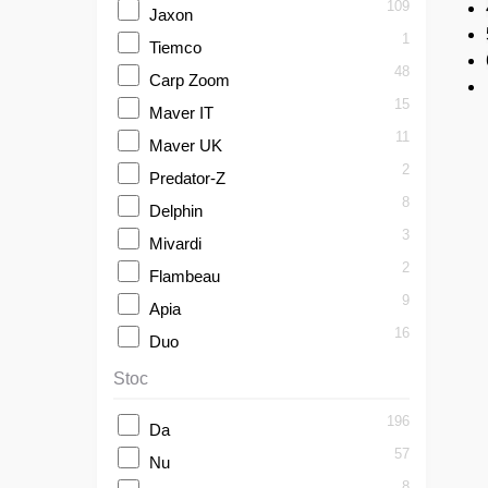
109
Jaxon
1
Tiemco
48
Carp Zoom
15
Maver IT
11
Maver UK
2
Predator-Z
8
Delphin
3
Mivardi
2
Flambeau
9
Apia
16
Duo
Stoc
196
Da
57
Nu
8