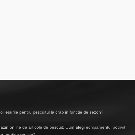
iliesurile pentru pescuitul la crap in functie de sezon?
zin online de articole de pescuit: Cum alegi echipamentul potrivit
ru partide reusite?