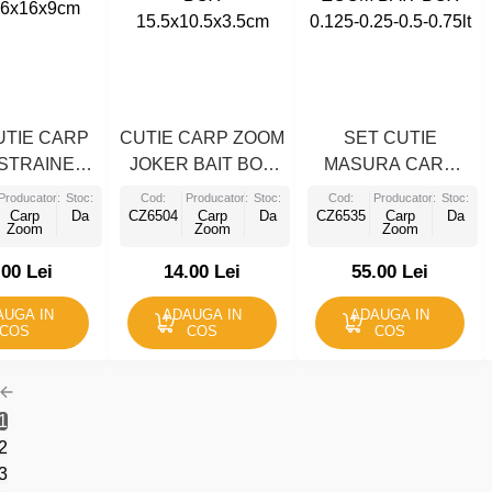
UTIE CARP
CUTIE CARP ZOOM
SET CUTIE
STRAINER
JOKER BAIT BOX
MASURA CARP
6x16x9cm
15.5x10.5x3.5cm
ZOOM BAIT BOX
Producator:
Stoc:
Cod:
Producator:
Stoc:
Cod:
Producator:
Stoc:
Carp
Da
CZ6504
Carp
Da
0.125-0.25-0.5-0.75lt
CZ6535
Carp
Da
Zoom
Zoom
Zoom
.00 Lei
14.00 Lei
55.00 Lei
AUGA IN
ADAUGA IN
ADAUGA IN
COS
COS
COS
1
2
3