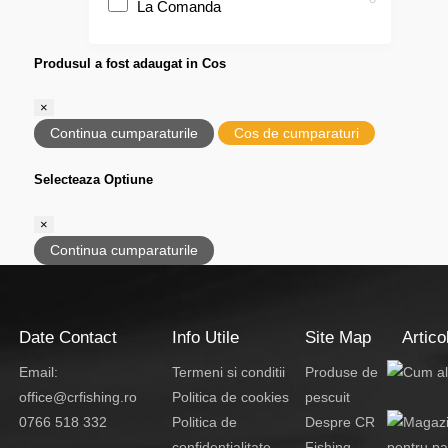
La Comanda
Produsul a fost adaugat in Cos
×
Continua cumparaturile
Cos de cumparaturi
Selecteaza Optiune
×
Continua cumparaturile
Date Contact
Info Utile
Site Map
Artico
Email:
Termeni si conditii
Produse de
office@crfishing.ro
Politica de cookies
pescuit
0766 518 332
Politica de
Despre CR
confidentialitate
Fishing