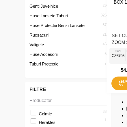
29
Genti Juvelnice
325
Huse Lansete Tuburi
57
Huse Protectie Benzi Lansete
21
Rucsacuri
SET C
ZOOM 
46
Valigete
BOX 1
Cod:
5
Huse Accesorii
CZ6795
7
Tuburi Protectie
54
AD
FILTRE
Producator
38
Colmic
1
Herakles