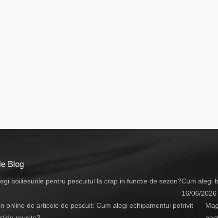
le Blog
Cum alegi bo
16/06/2026
Maga
pent