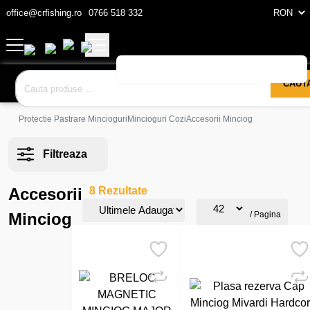
office@crfishing.ro
0766 518 332
CAUT
Protectie Pastrare Mincioguri
Mincioguri Cozi
Accesorii Minciog
Filtreaza
Accesorii
8 Rezultate
Minciog
/ Pagina