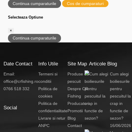
Continua cumparaturile
Cos de cumparaturi
Selecteaza Optiune
×
Continua cumparaturile
Date Contact
Info Utile
Site Map
Articole Blog
Email:
Termeni si
Produse de
Cum alegi
office@crfishing.ro
conditii
pescuit
boiliesurile
0766 518 332
Politica de
Despre CR
pentru
cookies
Fishing
pescuitul la
Politica de
Producatori
crap in
Social
confidentialitate
Promotii
functie de
Livrare si retur
Blog
sezon?
ANPC
Contact
16/06/2026