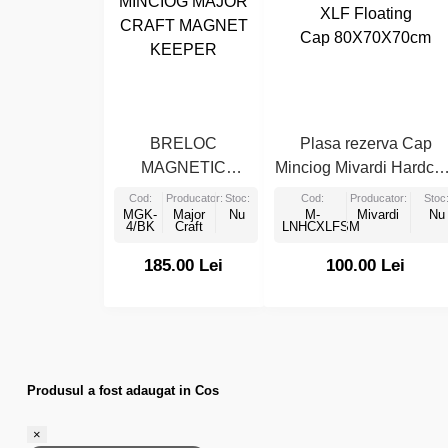
BRELOC
Plasa rezerva Cap
MAGNETIC
Minciog Mivardi Hardco
MINCIOG MAJOR
XLF Floating
Cod:
Producator:
Stoc:
Cod:
Producator:
Stoc
CRAFT MAGNET
MGK-
Major
Nu
Cap 80X70X70cm
M-
Mivardi
Nu
4/BK
Craft
LNHCXLFSM
KEEPER
185.00 Lei
100.00 Lei
Produsul a fost adaugat in Cos
×