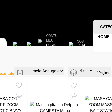
CATE
CONTUL
HOME
MEU
COS
TOTAL
LOGIN
/ Pagina
ezultate