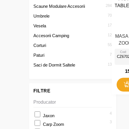
284
Scaune Modulare Accesorii
70
Umbrele
17
Vesela
12
Accesorii Camping
MASA
ZOO
55
Corturi
BI
Cod:
7
Paturi
CZ670
34
13
Saci de Dormit Saltele
1
A
FILTRE
Producator
4
Jaxon
3
Carp Zoom