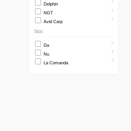
2
Delphin
1
NGT
2
Avid Carp
Stoc
5
Da
4
Nu
3
La Comanda