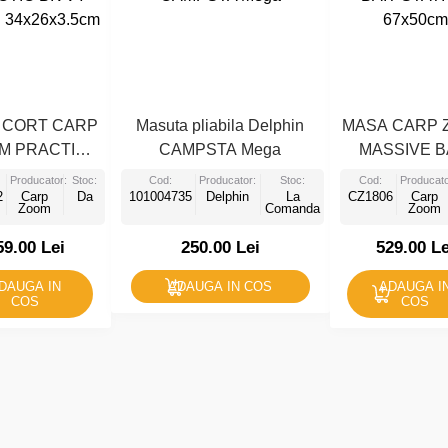
 CORT CARP
Masuta pliabila Delphin
MASA CARP 
M PRACTIC
CAMPSTA Mega
MASSIVE B
VVY TABLE
STATION 67x
Producator:
Stoc:
Cod:
Producator:
Stoc:
Cod:
Producato
2
x26x3.5cm
Carp
Da
101004735
Delphin
La
CZ1806
Carp
Zoom
Comanda
Zoom
59.00 Lei
250.00 Lei
529.00 Le
DAUGA IN
ADAUGA IN COS
ADAUGA I
COS
COS