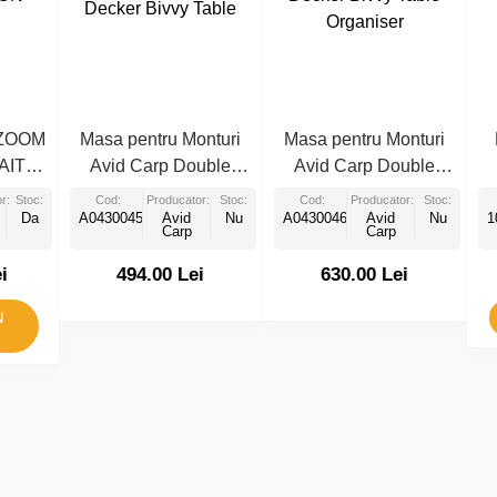
ZOOM
Masa pentru Monturi
Masa pentru Monturi
AIT
Avid Carp Double
Avid Carp Double
50cm
Decker Bivvy Table
Decker Bivvy Table
r:
Stoc:
Cod:
Producator:
Stoc:
Cod:
Producator:
Stoc:
Da
A0430045
Avid
Nu
A0430046
Organiser
Avid
Nu
1
Carp
Carp
i
494.00 Lei
630.00 Lei
N