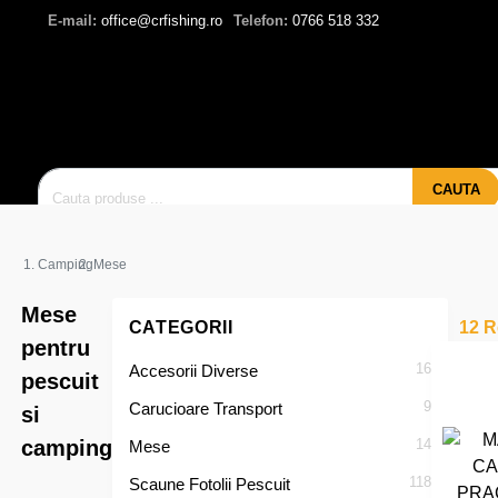
E-mail:
office@crfishing.ro
Telefon:
0766 518 332
CAUTA
Camping
Mese
Mese
CATEGORII
12 R
pentru
16
Accesorii Diverse
pescuit
9
Carucioare Transport
si
camping
14
Mese
118
Scaune Fotolii Pescuit