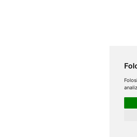
Fol
Folos
anali