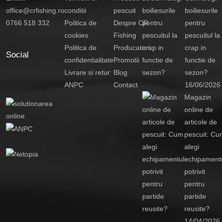
office@crfishing.ro
conditii
pescuit
boiliesurile
0766 518 332
Politica de
Despre CR
pentru
cookies
Fishing
pescuitul la
Politica de
Producatori
crap in
Social
confidentialitate
Promotii
functie de
Livrare si retur
Blog
sezon?
ANPC
Contact
16/06/2026
Magazin
online de
articole de
pescuit: Cu
alegi
echipament
potrivit
pentru
partide
reusite?
14/04/2026