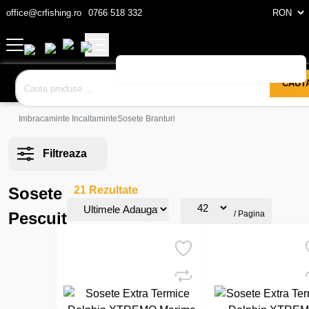
office@crfishing.ro
0766 518 332
CAUT
Imbracaminte Incaltaminte
Sosete Branturi
Filtreaza
Sosete
21 Rezultate
Pescuit
/ Pagina