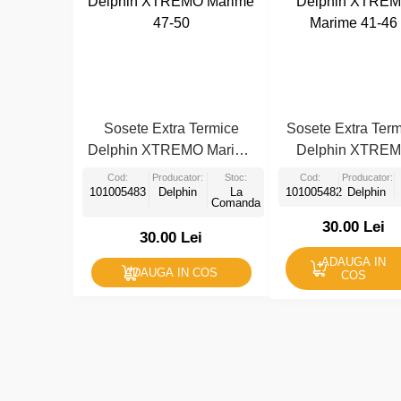
Sosete Extra Termice
Sosete Extra Ter
Delphin XTREMO Marime
Delphin XTRE
47-50
Marime 41-46
Cod:
Producator:
Stoc:
Cod:
Producator:
101005483
Delphin
La
101005482
Delphin
Comanda
30.00 Lei
30.00 Lei
ADAUGA IN
ADAUGA IN COS
COS