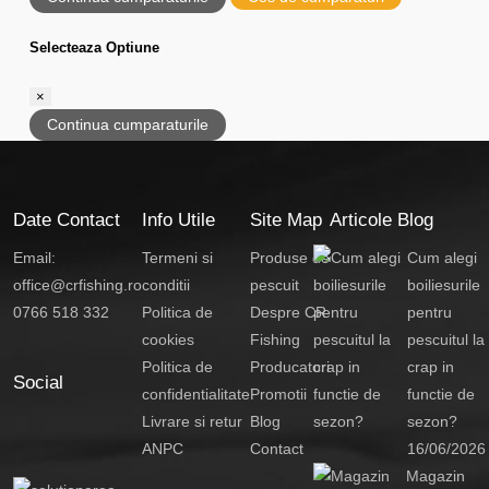
Selecteaza Optiune
×
Continua cumparaturile
Date Contact
Info Utile
Site Map
Articole Blog
Email:
Termeni si
Produse de
Cum alegi
office@crfishing.ro
conditii
pescuit
boiliesurile
0766 518 332
Politica de
Despre CR
pentru
cookies
Fishing
pescuitul la
Politica de
Producatori
crap in
Social
confidentialitate
Promotii
functie de
Livrare si retur
Blog
sezon?
ANPC
Contact
16/06/2026
Magazin