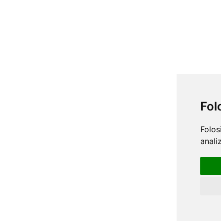
Fol
Folos
anali