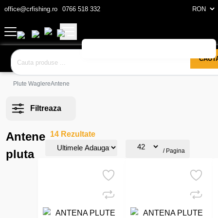
office@crfishing.ro
0766 518 332
CAUT
Plute Waglere
Antene
Filtreaza
Antene
14 Rezultate
pluta
/ Pagina