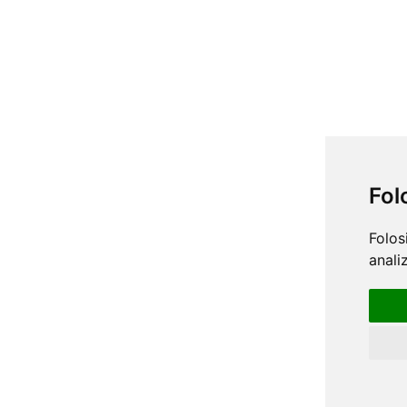
Fol
Folos
anali