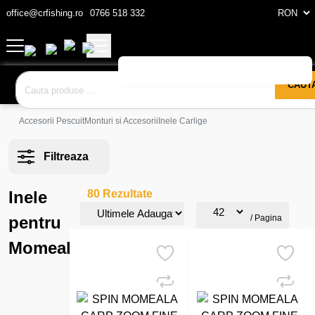
office@crfishing.ro
0766 518 332
CAUT
Accesorii Pescuit
Monturi si Accesorii
Inele Carlige
Filtreaza
Inele
80 Rezultate
pentru
/ Pagina
Momeala