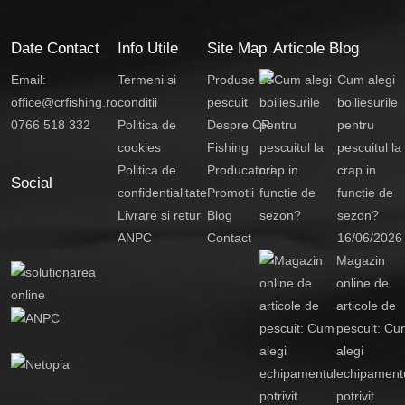
Date Contact
Info Utile
Site Map
Articole Blog
Email:
Termeni si
Produse de
Cum alegi
office@crfishing.ro
conditii
pescuit
boiliesurile
0766 518 332
Politica de
Despre CR
pentru
cookies
Fishing
pescuitul la
Politica de
Producatori
crap in
Social
confidentialitate
Promotii
functie de
Livrare si retur
Blog
sezon?
ANPC
Contact
16/06/2026
Magazin
online de
articole de
pescuit: Cu
alegi
echipament
potrivit