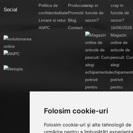
Politica de
Producatori
crap in
Social
confidentialitate
Promotii
functie de
Livrare si retur
Blog
sezon?
ANPC
Contact
16/06/2026
Magazin
online de
articole de
pescuit: Cu
alegi
echipament
potrivit
pentru
partide
reusite?
Folosim cookie-uri
14/04/2026
Folosim cookie-uri și alte tehnologii de
urmărire pentru a îmbunătăți experienț