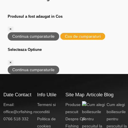
Produsul a fost adaugat in Cos
×
Continua cumparaturile
Cos de cumparaturi
Selecteaza Optiune
×
Continua cumparaturile
Date Contact
Info Utile
Site Map
Articole Blog
Email:
Termeni si
Produse de
Cum alegi
office@crfishing.ro
conditii
pescuit
boiliesurile
0766 518 332
Politica de
Despre CR
pentru
cookies
Fishing
pescuitul la