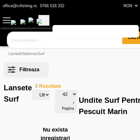
office@crfishing.ro
0766 518 332
CAUT
Lansete
Stationar
Surf
Filtreaza
Lansete
0 Rezultate
Surf
Undite Surf Pent
/
Pagina
Pescuit Marin
Nu exista
inregistrari