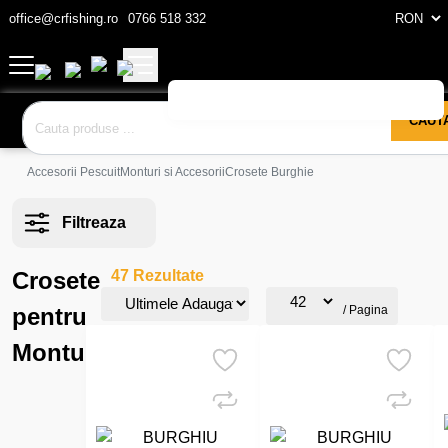
office@crfishing.ro
0766 518 332
CAUT
Accesorii Pescuit
Monturi si Accesorii
Crosete Burghie
Filtreaza
Crosete
47 Rezultate
pentru
/ Pagina
Monturi