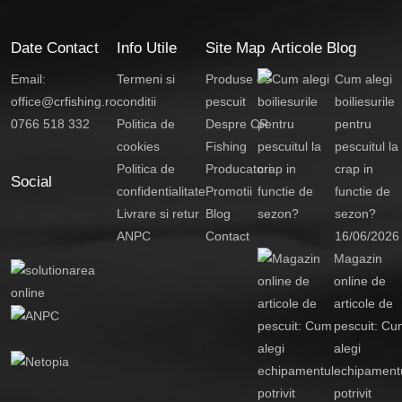
Date Contact
Info Utile
Site Map
Articole Blog
Email:
Termeni si
Produse de
Cum alegi
office@crfishing.ro
conditii
pescuit
boiliesurile
0766 518 332
Politica de
Despre CR
pentru
cookies
Fishing
pescuitul la
Politica de
Producatori
crap in
Social
confidentialitate
Promotii
functie de
Livrare si retur
Blog
sezon?
ANPC
Contact
16/06/2026
Magazin
online de
articole de
pescuit: Cu
alegi
echipament
potrivit