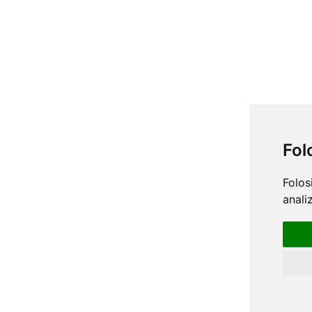
Fol
Folos
anali