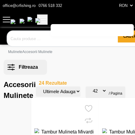
office@crfishing.ro
0766 518 332
CAUT
Mulinete
Accesorii Mulinete
Filtreaza
Accesorii
24 Rezultate
Mulinete
/ Pagina