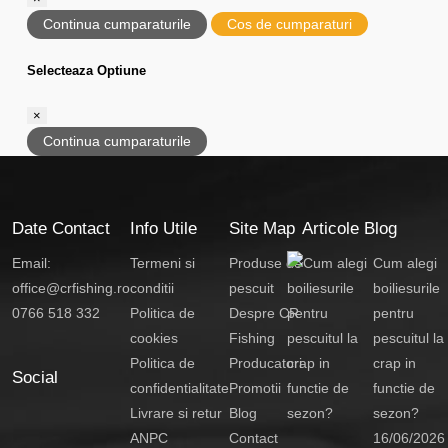
Continua cumparaturile
Cos de cumparaturi
Selecteaza Optiune
×
Continua cumparaturile
Date Contact
Info Utile
Site Map
Articole Blog
Email:
Termeni si
Produse de
Cum alegi
office@crfishing.ro
conditii
pescuit
boiliesurile
0766 518 332
Politica de
Despre CR
pentru
cookies
Fishing
pescuitul la
Politica de
Producatori
crap in
Social
confidentialitate
Promotii
functie de
Livrare si retur
Blog
sezon?
ANPC
Contact
16/06/2026