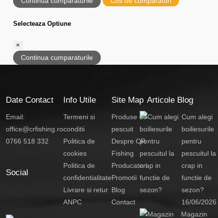
Continua cumparaturile
Cos de cumparaturi
Selecteaza Optiune
×
Continua cumparaturile
Date Contact
Info Utile
Site Map
Articole Blog
Email:
Termeni si
Produse de
Cum alegi
office@crfishing.ro
conditii
pescuit
boiliesurile
0766 518 332
Politica de
Despre CR
pentru
cookies
Fishing
pescuitul la
Politica de
Producatori
crap in
Social
confidentialitate
Promotii
functie de
Livrare si retur
Blog
sezon?
ANPC
Contact
16/06/2026
Magazin