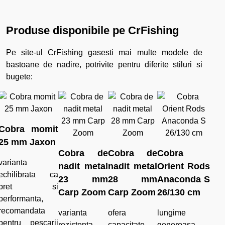
Produse disponibile pe CrFishing
Pe site-ul CrFishing gasesti mai multe modele de
bastoane de nadire, potrivite pentru diferite stiluri si
bugete:
Cobra momit
25 mm Jaxon
Cobra de
Cobra de
Cobra
varianta
nadit metal
nadit metal
Orient Rods
echilibrata ca
23 mm
28 mm
Anaconda S
pret si
Carp Zoom
Carp Zoom
26/130 cm
performanta,
recomandata
varianta
ofera
lungime
pentru pescarii
rezistenta,
capacitate
generoasa,