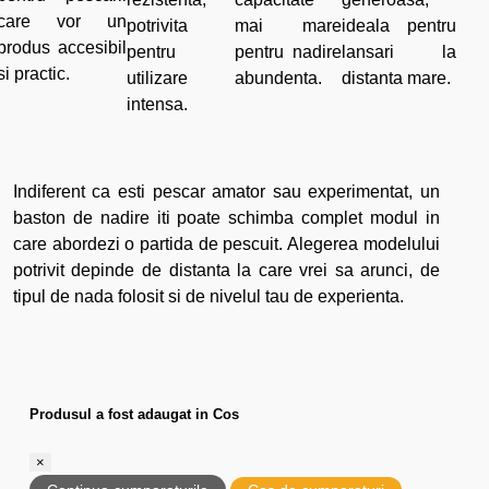
care vor un
potrivita
mai mare
ideala pentru
produs accesibil
pentru
pentru nadire
lansari la
si practic.
utilizare
abundenta.
distanta mare.
intensa.
Indiferent ca esti pescar amator sau experimentat, un
baston de nadire iti poate schimba complet modul in
care abordezi o partida de pescuit. Alegerea modelului
potrivit depinde de distanta la care vrei sa arunci, de
tipul de nada folosit si de nivelul tau de experienta.
Produsul a fost adaugat in Cos
×