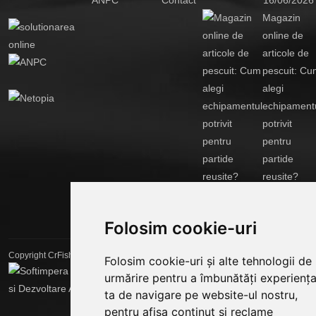
Magazin
online de
articole de
pescuit: Cu
alegi
echipament
potrivit
pentru
partide
reusite?
14/04/2026
Folosim cookie-uri
Creare Magazine Online
Copyright CrFishing 2026
Folosim cookie-uri și alte tehnologii de
urmărire pentru a îmbunătăți experienț
ta de navigare pe website-ul nostru,
pentru afișa conținut și reclame