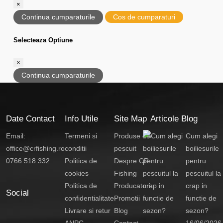
×
Continua cumparaturile
Cos de cumparaturi
Selecteaza Optiune
×
Continua cumparaturile
Date Contact
Info Utile
Site Map
Articole Blog
Email:
Termeni si
Produse de
Cum alegi
office@crfishing.ro
conditii
pescuit
boiliesurile
0766 518 332
Politica de
Despre CR
pentru
cookies
Fishing
pescuitul la
Politica de
Producatori
crap in
Social
confidentialitate
Promotii
functie de
Livrare si retur
Blog
sezon?
ANPC
Contact
16/06/2026