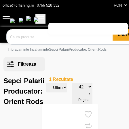
office@crfishing.ro
0766 518 332
CAUT
Imbracaminte Incaltaminte
Sepci Palarii
Producator: Orient Rods
Filtreaza
Sepci Palarii
1 Rezultate
Producator:
/
Orient Rods
Pagina