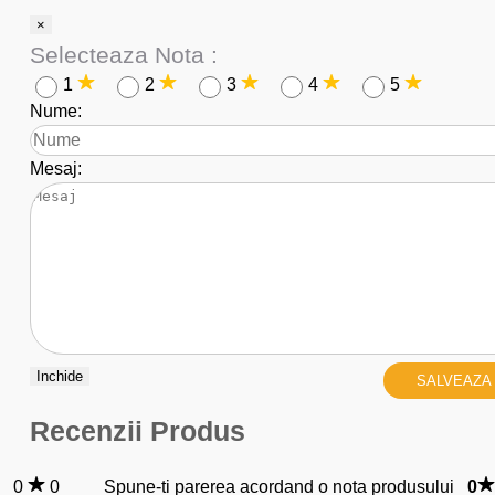
×
Selecteaza Nota :
1
2
3
4
5
Nume:
Mesaj:
Inchide
SALVEAZA
Recenzii Produs
0
0
Spune-ti parerea acordand o nota produsului
0