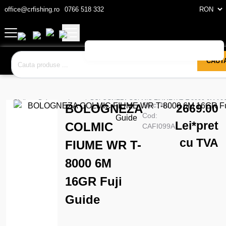
office@crfishing.ro
0766 518 332
CAUT
Stationar
Bologneze
Lansete
BOLOGNEZA COLMIC FIUME WR T-8000 6M 16GR
Stoc:
Nu
BOLOGNEZA
2669.00
Cod:
Lei
*pret
COLMIC
CAFI099A
cu TVA
FIUME WR T-
8000 6M
16GR Fuji
Guide