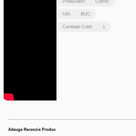
Producator:
Colmic
UM:
BUC
Cantitate Colet:
1
Adauga Recenzie Produs