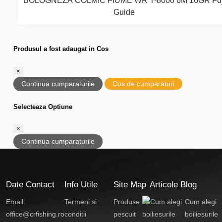
BOLOGNEZA COLMIC FIUME WR T-8000 6M 16GR Fuj
Guide
Produsul a fost adaugat in Cos
×
Continua cumparaturile
Cos de cumparaturi
Selecteaza Optiune
×
Continua cumparaturile
Date Contact
Info Utile
Site Map
Articole Blog
Email:
Termeni si
Produse de
Cum alegi
office@crfishing.ro
conditii
pescuit
boiliesurile