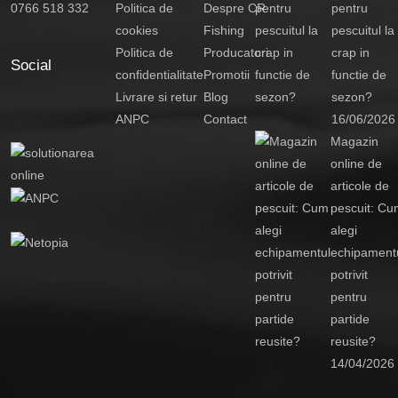
0766 518 332
Politica de
Despre CR
pentru
cookies
Fishing
pescuitul la
Politica de
Producatori
crap in
Social
confidentialitate
Promotii
functie de
Livrare si retur
Blog
sezon?
ANPC
Contact
16/06/2026
Magazin
online de
articole de
pescuit: Cu
alegi
echipament
potrivit
pentru
partide
reusite?
14/04/2026