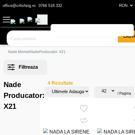
office@crfishing.ro
0766 518 332
CAUT
Nade Momeli
Nade
Producator: X21
Filtreaza
Nade
4 Rezultate
Producator:
/ Pagina
X21