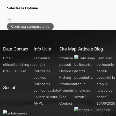
Selecteaza Optiune
×
Continua cumparaturile
Date Contact
Info Utile
Site Map
Articole Blog
Email:
Termeni si
Produse de
Cum alegi
office@crfishing.ro
conditii
pescuit
boiliesurile
0766 518 332
Politica de
Despre CR
pentru
cookies
Fishing
pescuitul la
Politica de
Producatori
crap in
Social
confidentialitate
Promotii
functie de
Livrare si retur
Blog
sezon?
ANPC
Contact
16/06/2026
Magazin