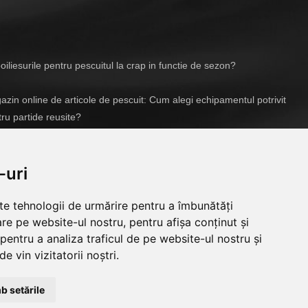
iliesurile pentru pescuitul la crap in functie de sezon?
zin online de articole de pescuit: Cum alegi echipamentul potrivit
ru partide reusite?
04/2026
-uri
lte tehnologii de urmărire pentru a îmbunătăți
re pe website-ul nostru, pentru afișa conținut și
pentru a analiza traficul de pe website-ul nostru și
e vin vizitatorii noștri.
b setările