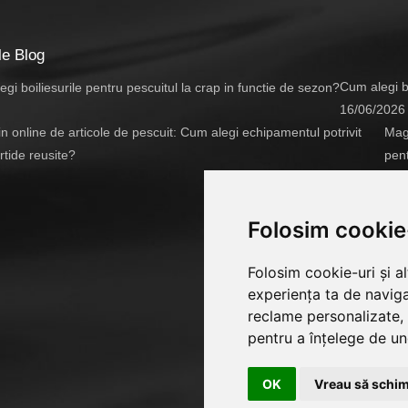
le Blog
Cum alegi bo
16/06/2026
Maga
pent
14/
Folosim cookie
Folosim cookie-uri și a
experiența ta de naviga
reclame personalizate, 
pentru a înțelege de und
OK
Vreau să schim