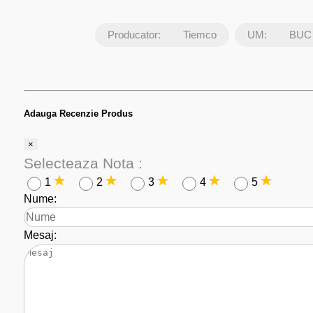
Producator:
Tiemco
UM:
BUC
Adauga Recenzie Produs
×
Selecteaza Nota :
1
2
3
4
5
Nume:
Mesaj: