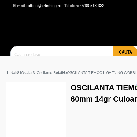
E-mail:
office@crfishing.ro
Telefon:
0766 518 332
CAUTA
Naluci
Oscilante
Oscilante Rotative
OSCILANTA TIEMCO LIGHTNING WOBBLE
OSCILANTA TIEM
60mm 14gr Culoar