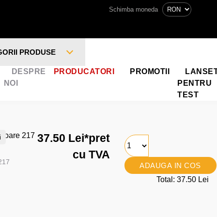
Schimba moneda
GORII PRODUSE
DESPRE
PRODUCATORI
PROMOTII
LANSE
NOI
PENTRU
TEST
37.50 Lei
*pret
i
cu TVA
217
ADAUGA IN COS
Total: 37.50 Lei