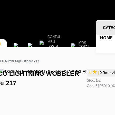
CATE
CONTUL
HOME
MEU
COS
TOTAL
LOGIN
R 60mm 14gr Culoare 217
CO LIGHTNING WOBBLER
0
|
0 Recenzi
Stoc:
Da
e 217
Cod:
310801014