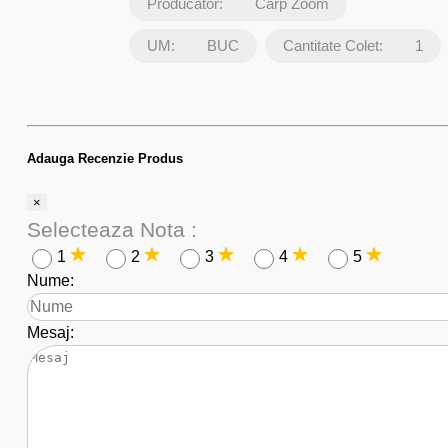
Producator:
Carp Zoom
UM:
BUC
Cantitate Colet:
1
Adauga Recenzie Produs
×
Selecteaza Nota :
1
2
3
4
5
Nume:
Mesaj: