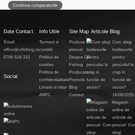
Continua cumparaturile
Date Contact
Info Utile
Site Map
Articole Blog
Email:
Termeni si
Produse de
Cum alegi
office@crfishing.ro
conditii
pescuit
boiliesurile
0766 518 332
Politica de
Despre CR
pentru
cookies
Fishing
pescuitul la
Politica de
Producatori
crap in
Social
confidentialitate
Promotii
functie de
Livrare si retur
Blog
sezon?
ANPC
Contact
16/06/2026
Magazin
online de
articole de
pescuit: Cu
alegi