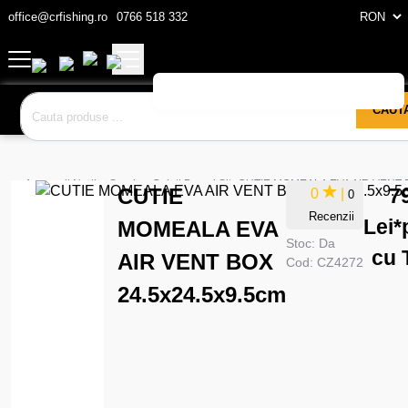
office@crfishing.ro
0766 518 332
CAUT
Accesorii Nadire Sondare
Galeti Bacuri Site
CUTIE MOMEALA EVA AIR VENT B
CUTIE
7
0
|
0
Recenzii
Lei
*
MOMEALA EVA
Stoc:
Da
cu 
AIR VENT BOX
Cod:
CZ4272
24.5x24.5x9.5cm