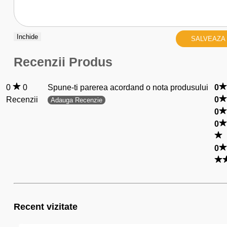
Inchide
SALVEAZA
Recenzii Produs
0
0
Spune-ti parerea acordand o nota produsului
0
Recenzii
0
Adauga Recenzie
0
0
0
Recent vizitate