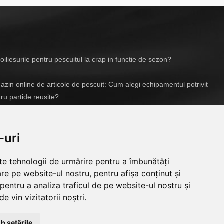
iliesurile pentru pescuitul la crap in functie de sezon?
zin online de articole de pescuit: Cum alegi echipamentul potrivit
ru partide reusite?
04/2026
-uri
lte tehnologii de urmărire pentru a îmbunătăți
re pe website-ul nostru, pentru afișa conținut și
pentru a analiza traficul de pe website-ul nostru și
e vin vizitatorii noștri.
b setările