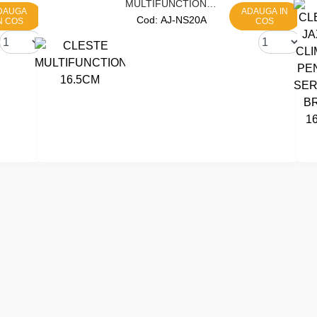
MULTIFUNCTIONAL
DAUGA
ADAUGA IN
16.5CM
Cod:
AJ-NS20A
N COS
COS