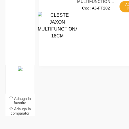
MULTIFUNCTIONAL
A
18CM
Cod:
AJ-FT202
I
Adauga la
favorite
Adauga la
comparator