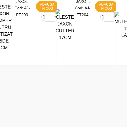
JAXON
JAXON
ADAUGA
ADAUGA
CLIMPER
CUTTER
Cod:
AJ-
Cod:
AJ-
IN COS
IN COS
PENTRU
17CM
FT203
FT204
SERTIZAT
BRIDE
16CM