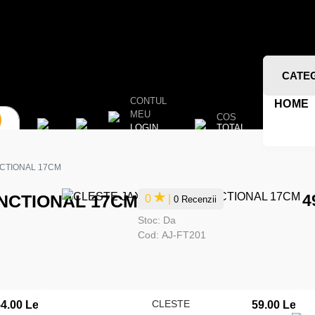
CATE
CONTUL
HOME
MEU
COS
TOTAL
LOGIN
CTIONAL 17CM
NCTIONAL 17CM
4
0
|
0 Recenzii
Stoc:
Da
Cod:
AJ-FT201
CLESTE
4.00 Lei
59.00 Lei