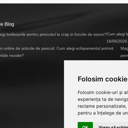
le Blog
Cum alegi bo
16/06/2026
Maga
pent
14/
Folosim cookie
Folosim cookie-uri și a
experiența ta de naviga
reclame personalizate, 
pentru a înțelege de und
OK
Vreau să schim