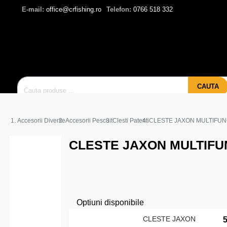
E-mail:
office@crfishing.ro
Telefon:
0766 518 332
CAUTA
Accesorii Diverse
Accesorii Pescuit
Clesti Patenti
CLESTE JAXON MULTIFUN
CLESTE JAXON MULTIFU
Optiuni disponibile
CLESTE JAXON
5