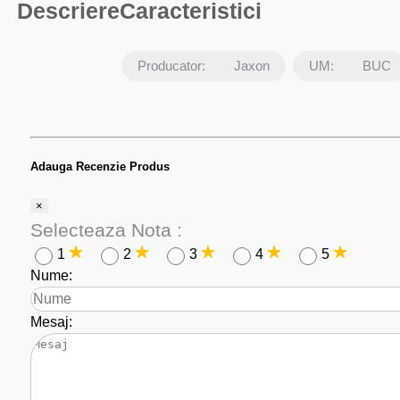
Descriere
Caracteristici
Producator:
Jaxon
UM:
BUC
Adauga Recenzie Produs
×
Selecteaza Nota :
1
2
3
4
5
Nume:
Mesaj: