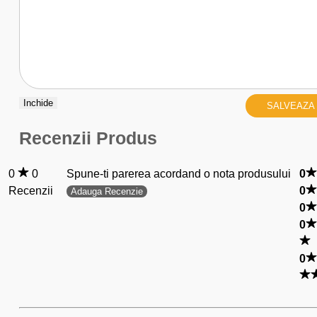
Inchide
SALVEAZA
Recenzii Produs
0
0
Spune-ti parerea acordand o nota produsului
0
Recenzii
0
Adauga Recenzie
0
0
0