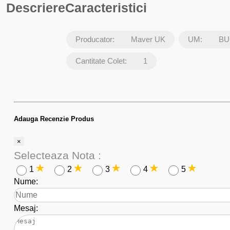
Descriere
Caracteristici
Producator:
Maver UK
UM:
BU
Cantitate Colet:
1
Adauga Recenzie Produs
×
Selecteaza Nota :
1
2
3
4
5
Nume:
Mesaj: