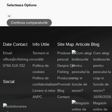
Selecteaza Optiune
×
Continua cumparaturile
Date Contact
Info Utile
Site Map
Articole Blog
Email:
Termeni si
Produse de
Cum alegi
office@crfishing.ro
conditii
pescuit
boiliesurile
0766 518 332
Politica de
Despre CR
pentru
cookies
Fishing
pescuitul la
Politica de
Producatori
crap in
Social
confidentialitate
Promotii
functie de
Livrare si retur
Blog
sezon?
ANPC
Contact
16/06/2026
Magazin
online de