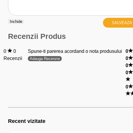
Inchide
SALVEAZA
Recenzii Produs
0
0
Spune-ti parerea acordand o nota produsului
0
Recenzii
0
Adauga Recenzie
0
0
0
Recent vizitate