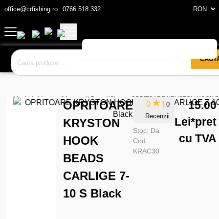
office@crfishing.ro
0766 518 332
CAUT
Monturi si Accesorii
Accesorii Pescuit
Stopere
OPRITOARE KRYSTON HOOK BE
OPRITOARE
15.00
0
|
0
Recenzii
Lei
*pret
KRYSTON
Stoc:
Da
cu TVA
HOOK
Cod:
KRAC30
BEADS
CARLIGE 7-
10 S Black