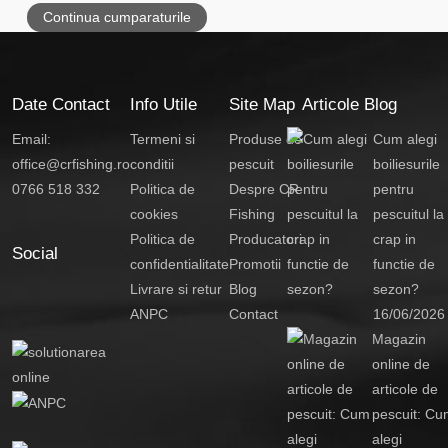
Continua cumparaturile
Date Contact
Info Utile
Site Map
Articole Blog
Email:
Termeni si
Produse de
Cum alegi
office@crfishing.ro
conditii
pescuit
boiliesurile
0766 518 332
Politica de
Despre CR
pentru
cookies
Fishing
pescuitul la
Politica de
Producatori
crap in
Social
confidentialitate
Promotii
functie de
Livrare si retur
Blog
sezon?
ANPC
Contact
16/06/2026
Magazin
online de
articole de
pescuit: Cu
alegi