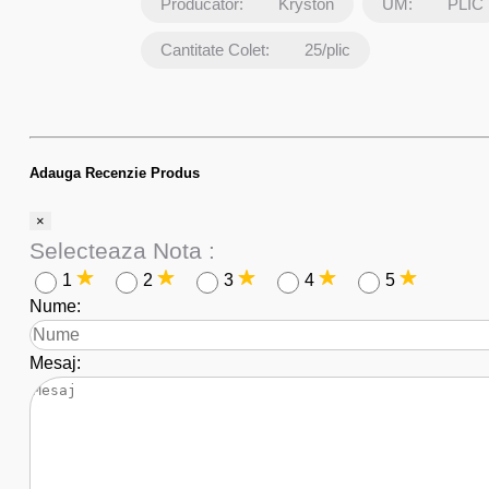
Producator:
Kryston
UM:
PLIC
Cantitate Colet:
25/plic
Adauga Recenzie Produs
×
Selecteaza Nota :
1
2
3
4
5
Nume:
Mesaj: