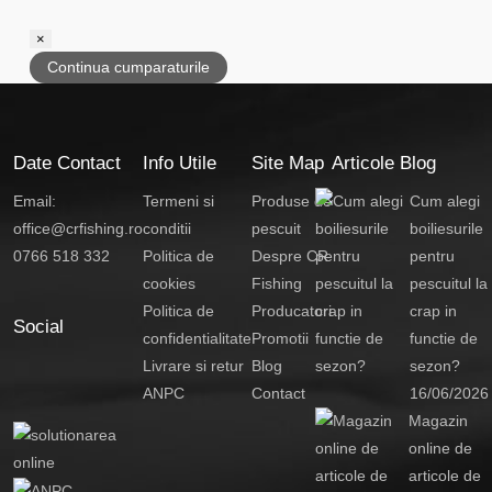
×
Continua cumparaturile
Date Contact
Info Utile
Site Map
Articole Blog
Email:
Termeni si
Produse de
Cum alegi
office@crfishing.ro
conditii
pescuit
boiliesurile
0766 518 332
Politica de
Despre CR
pentru
cookies
Fishing
pescuitul la
Politica de
Producatori
crap in
Social
confidentialitate
Promotii
functie de
Livrare si retur
Blog
sezon?
ANPC
Contact
16/06/2026
Magazin
online de
articole de