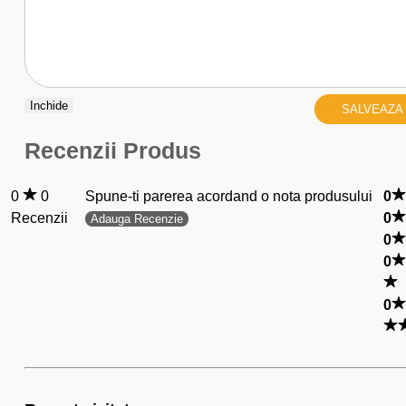
Inchide
SALVEAZA
Recenzii Produs
0
0
Spune-ti parerea acordand o nota produsului
0
Recenzii
0
Adauga Recenzie
0
0
0