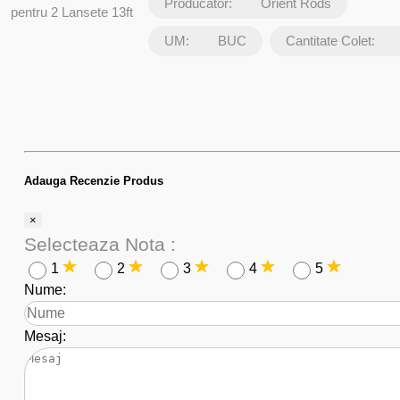
Producator:
Orient Rods
pentru 2 Lansete 13ft
UM:
BUC
Cantitate Colet:
Adauga Recenzie Produs
×
Selecteaza Nota :
1
2
3
4
5
Nume:
Mesaj: