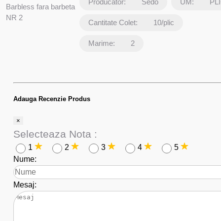
Producator:
Sedo
UM:
PL
Barbless fara barbeta
NR 2
Cantitate Colet:
10/plic
Marime:
2
Adauga Recenzie Produs
×
Selecteaza Nota :
1
2
3
4
5
Nume:
Mesaj: