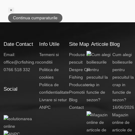
×
Continua cumparaturile
Date Contact
Info Utile
Site Map
Articole Blog
Email:
Termeni si
Produse de
Cum alegi
office@crfishing.ro
conditii
pescuit
boiliesurile
0766 518 332
Politica de
Despre CR
pentru
cookies
Fishing
pescuitul la
Politica de
Producatori
crap in
Social
confidentialitate
Promotii
functie de
Livrare si retur
Blog
sezon?
ANPC
Contact
16/06/2026
Magazin
online de
articole de