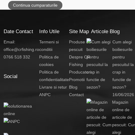
Continua cumparaturile
Date Contact
Info Utile
Site Map
Articole Blog
Email:
Termeni si
Produse de
Cum alegi
office@crfishing.ro
conditii
pescuit
boiliesurile
0766 518 332
Politica de
Despre CR
pentru
cookies
Fishing
pescuitul la
Politica de
Producatori
crap in
Social
confidentialitate
Promotii
functie de
Livrare si retur
Blog
sezon?
ANPC
Contact
16/06/2026
Magazin
online de
articole de
pescuit: Cu
alegi