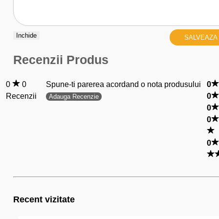
Inchide
SALVEAZA
Recenzii Produs
0
0
Spune-ti parerea acordand o nota produsului
0
Recenzii
0
Adauga Recenzie
0
0
0
Recent vizitate