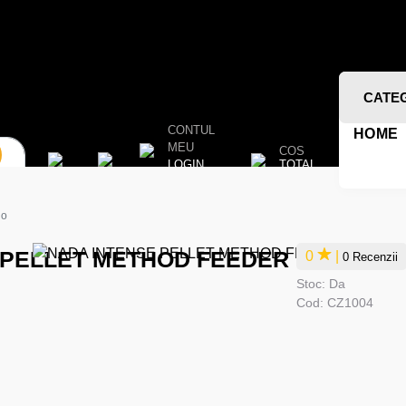
CATE
CONTUL
HOME
MEU
COS
TOTAL
LOGIN
go
 PELLET METHOD FEEDER
0
|
0 Recenzii
Stoc:
Da
Cod:
CZ1004