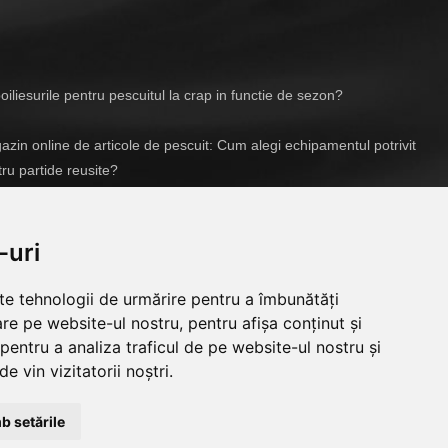
iliesurile pentru pescuitul la crap in functie de sezon?
zin online de articole de pescuit: Cum alegi echipamentul potrivit
ru partide reusite?
04/2026
-uri
lte tehnologii de urmărire pentru a îmbunătăți
re pe website-ul nostru, pentru afișa conținut și
pentru a analiza traficul de pe website-ul nostru și
e vin vizitatorii noștri.
b setările