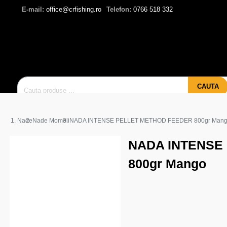
E-mail:
office@crfishing.ro
Telefon:
0766 518 332
CAUTA
Nade
Nade Momeli
NADA INTENSE PELLET METHOD FEEDER 800gr Man
NADA INTENSE
800gr Mango