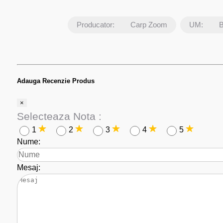
Producator:
Carp Zoom
UM:
Adauga Recenzie Produs
×
Selecteaza Nota :
1
2
3
4
5
Nume:
Mesaj: