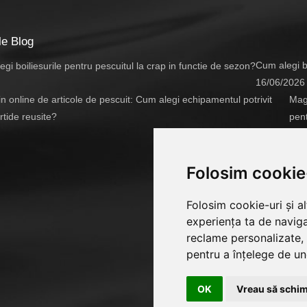
le Blog
Cum alegi bo
16/06/2026
Maga
pent
14/
Folosim cookie
Folosim cookie-uri și a
experiența ta de naviga
reclame personalizate, 
pentru a înțelege de und
OK
Vreau să schim