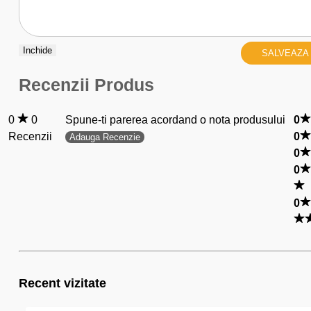
Inchide
SALVEAZA
Recenzii Produs
0
0
Spune-ti parerea acordand o nota produsului
0
Recenzii
0
Adauga Recenzie
0
0
0
Recent vizitate