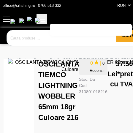
office@crfishing.ro
0766 518 332
CAUT
Naluci
Oscilante
Oscilante Rotative
OSCILANTA TIEMCO LIGHTNING WOBBLER
OSCILANTA
37.50
0
|
0
Recenzii
Lei
*pret
TIEMCO
Stoc:
Da
cu TVA
LIGHTNING
Cod:
310801018216
WOBBLER
65mm 18gr
Culoare 216