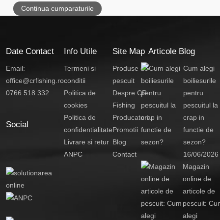
Continua cumparaturile
Date Contact
Info Utile
Site Map
Articole Blog
Email:
Termeni si
Produse de
Cum alegi
office@crfishing.ro
conditii
pescuit
boiliesurile
0766 518 332
Politica de
Despre CR
pentru
cookies
Fishing
pescuitul la
Politica de
Producatori
crap in
Social
confidentialitate
Promotii
functie de
Livrare si retur
Blog
sezon?
ANPC
Contact
16/06/2026
Magazin
online de
articole de
pescuit: Cu
alegi