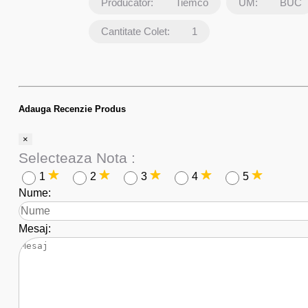
Producator:
Tiemco
UM:
BUC
Cantitate Colet:
1
Adauga Recenzie Produs
×
Selecteaza Nota :
1
2
3
4
5
Nume:
Mesaj: