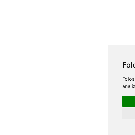
Fol
Folos
anali