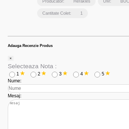
Producator:
Herakles
UM:
BU
Cantitate Colet:
1
Adauga Recenzie Produs
×
Selecteaza Nota :
1
2
3
4
5
Nume:
Mesaj: