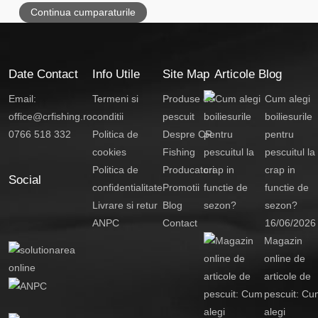
Continua cumparaturile
Date Contact
Info Utile
Site Map
Articole Blog
Email:
Termeni si
Produse de
Cum alegi
office@crfishing.ro
conditii
pescuit
boiliesurile
0766 518 332
Politica de
Despre CR
pentru
cookies
Fishing
pescuitul la
Politica de
Producatori
crap in
Social
confidentialitate
Promotii
functie de
Livrare si retur
Blog
sezon?
ANPC
Contact
16/06/2026
Magazin
online de
articole de
pescuit: Cu
alegi