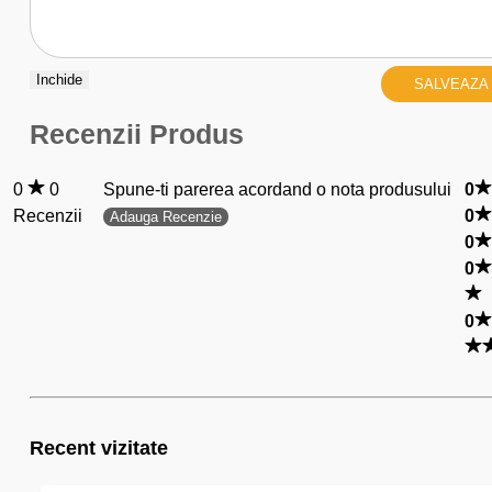
Inchide
SALVEAZA
Recenzii Produs
0
0
Spune-ti parerea acordand o nota produsului
0
Recenzii
0
Adauga Recenzie
0
0
0
Recent vizitate